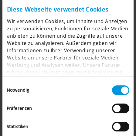
Aufwand erreichbar sind.
Aufwand, der sich aber
Diese Webseite verwendet Cookies
langfristig auszahlt. Auch hier empfehlen wir nichts,
was nicht zu unseren Kunden passt. Denn wir wissen,
Wir verwenden Cookies, um Inhalte und Anzeigen
dass die Bäume nicht in den Himmel wachsen und
zu personalisieren, Funktionen für soziale Medien
Budgets nicht unendlich groß sind. Wir wissen aber
anbieten zu können und die Zugriffe auf unsere
auch: Ihre Kunden haben eine gewisse
Website zu analysieren. Außerdem geben wir
Erwartungshaltung und der nächste Onlineshop ist
Informationen zu Ihrer Verwendung unserer
nur einen Klick entfernt.
Website an unsere Partner für soziale Medien,
Werbung und Analysen weiter. Unsere Partner
führen diese Informationen möglicherweise mit
weiteren Daten zusammen, die Sie ihnen
Einwilligungsauswahl
bereitgestellt haben oder die sie im Rahmen Ihrer
Notwendig
Nutzung der Dienste gesammelt haben.
Präferenzen
Statistiken