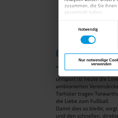
zusammen, die Sie ihnen 
gesammelt haben.
Einwilligungsauswahl
Notwendig
Customer Cent
Nur notwendige Cook
verwenden
uhlsport ist heute die Lo
ambionierten Vereinskicke
Torhüter tragen Torwartha
die Liebe zum Fußball.
Damit dies so bleibt, sorg
und den schnellen, direkt