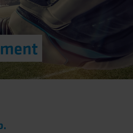
pment
b.