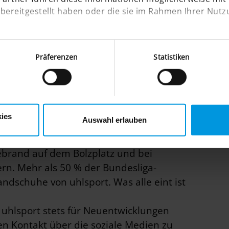
bereitgestellt haben oder die sie im Rahmen Ihrer Nutz
Präferenzen
Statistiken
ricity im B2C-Shop
ies
Auswahl erlauben
vebrand auf dem Bolzplatz und bei
rn. Mehr als 50 % der Bundesliga-
ndschuhe von uhlsport. Was alle eint ist
t uhlsport stets für Neuentwicklungen
en Kontakt über die soziale Medien zu