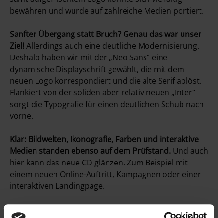
bewähren und wurde auf zahlreiche Medien portiert.
Sanfter Übergang statt Bruch? Genau das war unser
Ziel!
Allerdings auch eine deutliche Modernisierung.
Deshalb haben wir mit der „Neo Sans“ eine
dynamische Displayschrift gewählt, die mit dem
neuen Logo korrespondiert und die alte Serif ablöst.
Flankiert von der soliden aber relativ neuen „Inter“
sorgt die Typografie für einen deutlichen Schub nach
vorne.
Klar: Bildwelten, Ikonografie, Farben und interaktive
Medien standen ebenso auf dem Prüfstand.
Und auch
hier kann das neue CD glänzen. Zum Beispiel mit
einem neuen Online-Auftritt, Kampagnen oder einer
interaktiven Landingpage.