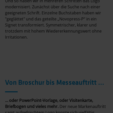
Und so haben wir in mehreren Schritten das Logo
modernisiert. Zunächst über die Suche nach einer
geeigneten Schrift. Einzelne Buchstaben haben wir
"geglättet" und das geteilte „Novopress-P“ in ein
Signet transformiert. Symmetrischer, klarer und
trotzdem mit hohem Wiedererkennungswert ohne
Irritationen.
Von Broschur bis Messeauftritt ...
… oder PowerPoint-Vorlage, oder Visitenkarte,
Briefbogen und vieles mehr.
Der neue Markenauftritt
samt aufgefrischtem Logo konnte sich vielfältig