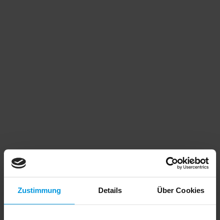
Designs erst recht nicht.
Mit einem markanten Shopdesign kommunizieren
wir die Marken­eigenschaften und verankern sie
langfristig im Bewusstsein der Kunden. So sind
Onlineshops made by designverign dauerhaft
attraktiv und heben das Wertschöpfungs­potential
für ihre Betreiber. Dafür achten wir stets auf ein
verkaufs­förderndes Onlineshop Design, optimale
Usability für eine hohe Conversion, kontinuierliche
SEO (Suchmaschinen­optimierung) und begleitendes
360-Grad-Marketing (SEM, SEA, Print, SocialMedia).
Zustimmung
Details
Über Cookies
ERFAHREN SIE MEHR