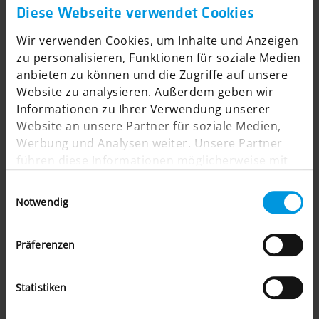
Diese Webseite verwendet Cookies
Wir verwenden Cookies, um Inhalte und Anzeigen
zu personalisieren, Funktionen für soziale Medien
anbieten zu können und die Zugriffe auf unsere
Erweiterungen & Schnittstellen
Website zu analysieren. Außerdem geben wir
Informationen zu Ihrer Verwendung unserer
Website an unsere Partner für soziale Medien,
Strategie, Design – und
Werbung und Analysen weiter. Unsere Partner
führen diese Informationen möglicherweise mit
dann? Programmierung!
weiteren Daten zusammen, die Sie ihnen
Einwilligungsauswahl
bereitgestellt haben oder die sie im Rahmen Ihrer
Notwendig
Nutzung der Dienste gesammelt haben.
Sobald es um eine stärkere Individualisierung des
Onlineshops geht, was bei nahezu allen Kunden der
Präferenzen
Fall ist, ist besonderes Know-how gefragt. Wir bei
designverign haben dieses Wissen. Wir entwickeln
Statistiken
selbst Middleware, API und ERP Schnittstellen zu
bestehenden Datenbank­systemen (z.B. Waren­