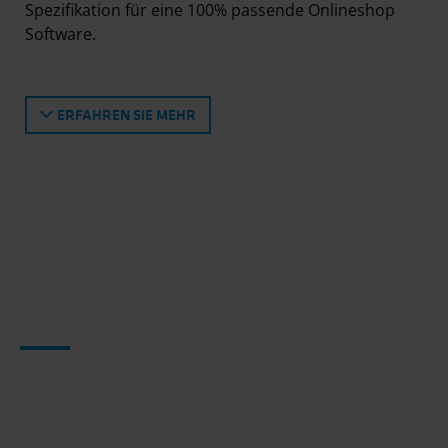
Spezifikation für eine 100% passende Onlineshop
Software.
ERFAHREN SIE MEHR
Design & Templating
Gutes Designs gibt’s nicht
von der Stange. Passende