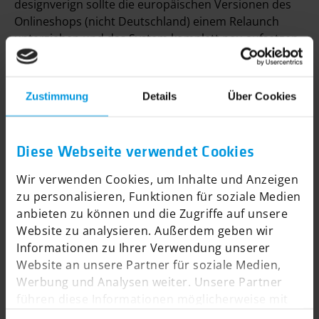
designverign sollte die europäischen Versionen des
Online­shops (nicht Deutschland) einem Relaunch
unterziehen und das System komplett neu aufsetzen.
Responsiv für Desktop, Tablet und Smartphone. So
wollte Douglas seinen Geschäfts­kunden einen hoch­
modernen Online­shop bieten, der an sich schon wie
Zustimmung
Details
Über Cookies
ein Geschenk auf sie wirken sollte.
Diese Webseite verwendet Cookies
MEHR ERFAHREN
Wir verwenden Cookies, um Inhalte und Anzeigen
zu personalisieren, Funktionen für soziale Medien
anbieten zu können und die Zugriffe auf unsere
Website zu analysieren. Außerdem geben wir
Informationen zu Ihrer Verwendung unserer
Website an unsere Partner für soziale Medien,
Werbung und Analysen weiter. Unsere Partner
führen diese Informationen möglicherweise mit
weiteren Daten zusammen, die Sie ihnen