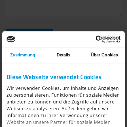
Das muss leider sein:
Ich bin damit
ANFRAGE SENDEN
Anti-Roboter-Verifizierung
einverstanden, dass designverign GmbH
Hier klicken
meine Daten speichern und verarbeiten
Friendly
Captcha ⇗
darf. Die
Datenschutzbestimmungen
habe
Zustimmung
Details
Über Cookies
ich gelesen und erkläre mich damit
einverstanden.*
Diese Webseite verwendet Cookies
Wir verwenden Cookies, um Inhalte und Anzeigen
zu personalisieren, Funktionen für soziale Medien
anbieten zu können und die Zugriffe auf unsere
Website zu analysieren. Außerdem geben wir
Informationen zu Ihrer Verwendung unserer
designverign GmbH
Website an unsere Partner für soziale Medien,
Saarwerdenstraße 8a