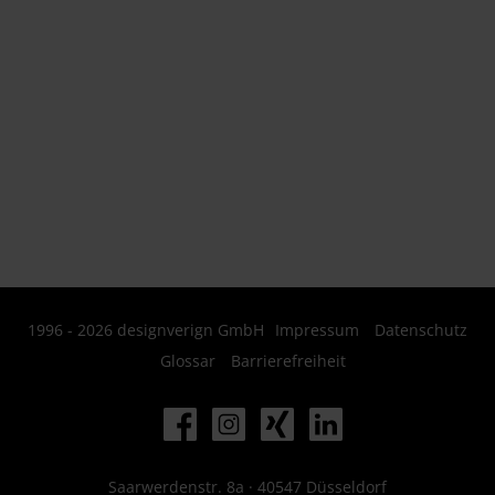
1996 - 2026 designverign GmbH
Impressum
Datenschutz
Glossar
Barrierefreiheit
Saarwerdenstr. 8a · 40547 Düsseldorf