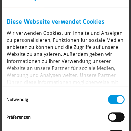
ERFAHREN SIE MEHR
Diese Webseite verwendet Cookies
Wir verwenden Cookies, um Inhalte und Anzeigen
zu personalisieren, Funktionen für soziale Medien
anbieten zu können und die Zugriffe auf unsere
Website zu analysieren. Außerdem geben wir
WOLSDORFF Tobacco:
Informationen zu Ihrer Verwendung unserer
B2C-Onlineshop mit Altersprüfung
Website an unsere Partner für soziale Medien,
Werbung und Analysen weiter. Unsere Partner
führen diese Informationen möglicherweise mit
weiteren Daten zusammen, die Sie ihnen
Einwilligungsauswahl
bereitgestellt haben oder die sie im Rahmen Ihrer
Notwendig
Nutzung der Dienste gesammelt haben.
Präferenzen
ERFAHREN SIE MEHR