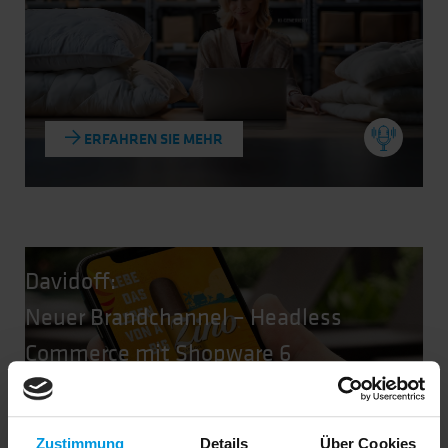
ERFAHREN SIE MEHR
Davidoff:
Neuer Brandchannel – Headless
Commerce mit Shopware 6
Zustimmung
Details
Über Cookies